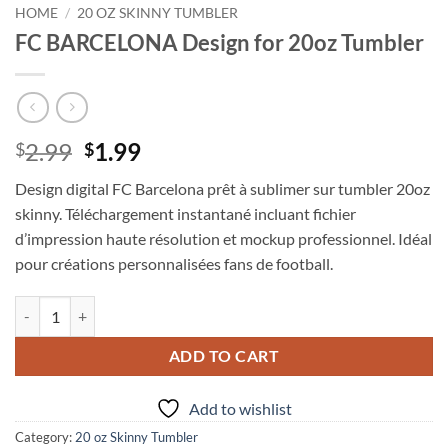
HOME
/
20 OZ SKINNY TUMBLER
FC BARCELONA Design for 20oz Tumbler
Original
Current
2.99
1.99
$
$
price
price
Design digital FC Barcelona prêt à sublimer sur tumbler 20oz
was:
is:
skinny. Téléchargement instantané incluant fichier
$2.99.
$1.99.
d’impression haute résolution et mockup professionnel. Idéal
pour créations personnalisées fans de football.
FC BARCELONA Design for 20oz Tumbler quantity
ADD TO CART
Add to wishlist
Category:
20 oz Skinny Tumbler