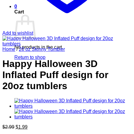
0
Cart
Add to wishlist
No products in the cart.
Home
/
20 oz Skinny Tumbler
Return to shop
Happy Halloween 3D
Inflated Puff design for
20oz tumblers
Original
Current
$
2.99
$
1.99
price
price