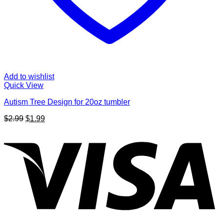
Add to wishlist
Quick View
Autism Tree Design for 20oz tumbler
Original
Current
$
2.99
$
1.99
price
price
V
was:
is:
$2.99.
$1.99.