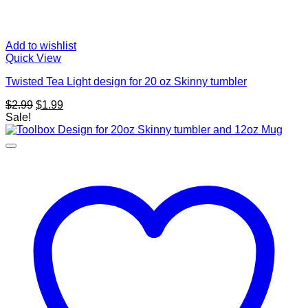
Add to wishlist
Quick View
Twisted Tea Light design for 20 oz Skinny tumbler
Original
Current
$
2.99
$
1.99
price
price
Sale!
was:
is:
$2.99.
$1.99.