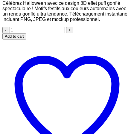
Célébrez Halloween avec ce design 3D effet puff gonflé
was:
is:
spectaculaire ! Motifs festifs aux couleurs automnales avec
$2.99.
$1.99.
un rendu gonflé ultra tendance. Téléchargement instantané
incluant PNG, JPEG et mockup professionnel.
Happy
Halloween
Add to cart
3D
Inflated
Puff
design
for
20oz
tumblers
quantity