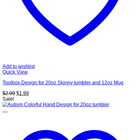
Add to wishlist
Quick View
Toolbox Design for 20oz Skinny tumbler and 12oz Mug
Original
Current
$
2.99
$
1.99
price
price
Sale!
was:
is:
$2.99.
$1.99.