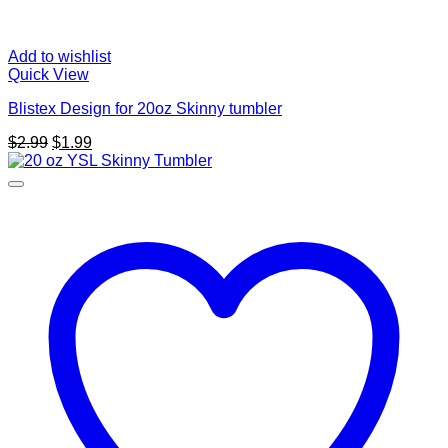
Add to wishlist
Quick View
Blistex Design for 20oz Skinny tumbler
Original
Current
$
2.99
$
1.99
price
price
was:
is:
$2.99.
$1.99.