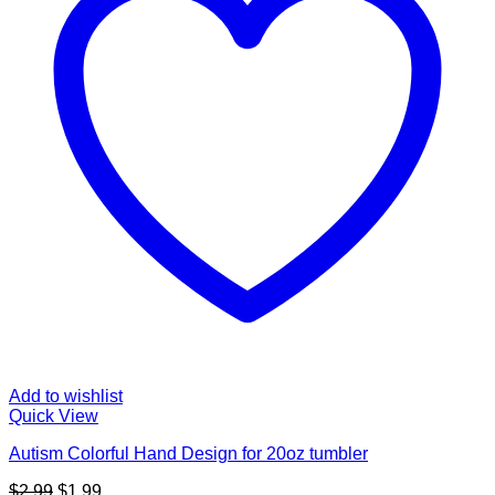
Add to wishlist
Quick View
Autism Colorful Hand Design for 20oz tumbler
Original
Current
$
2.99
$
1.99