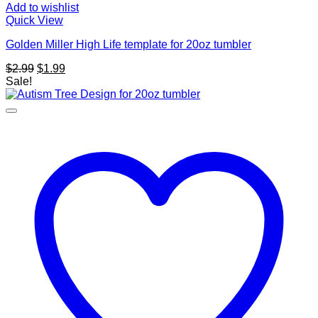
Add to wishlist
Quick View
Golden Miller High Life template for 20oz tumbler
Original
Current
$
2.99
$
1.99
price
price
Sale!
was:
is:
$2.99.
$1.99.