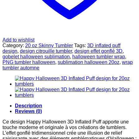
Add to wishlist
Category:
20 oz Skinny Tumbler
Tags:
3D inflated puff
design
,
design citrouille tumbler
,
design effet gonflé 3D
,
gobelet halloween sublimation
,
halloween tumbler wrap
,
PNG tumbler halloween
,
sublimation halloween 20oz
,
wrap
tumbler automne
Description
Reviews (0)
Ce design Happy Halloween 3D Inflated Puff apporte une
touche moderne et originale à vos créations de tumblers.
L’effet gonflé tridimensionnel crée une illusion de relief
saisissante avec des éléments emblématiques d’Halloween :