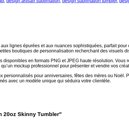
ap
,
design artisan sublimation
,
design sublimation tumbler
,
desi
aux lignes épurées et aux nuances sophistiquées, parfait pour
etites boutiques de personnalisation recherchant des visuels dist
s disponibles en formats PNG et JPEG haute résolution. Vous re
 qu’un mockup professionnel pour présenter et vendre vos créat
x personnalisés pour anniversaires, fêtes des mères ou Noël. 
més avec un modèle unique qui séduira votre clientèle.
gn 20oz Skinny Tumbler”