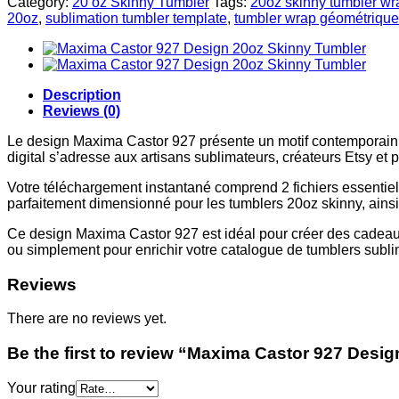
Category:
20 oz Skinny Tumbler
Tags:
20oz skinny tumbler wr
20oz
,
sublimation tumbler template
,
tumbler wrap géométrique
Description
Reviews (0)
Le design Maxima Castor 927 présente un motif contemporain 
digital s’adresse aux artisans sublimateurs, créateurs Etsy et p
Votre téléchargement instantané comprend 2 fichiers essentiel
parfaitement dimensionné pour les tumblers 20oz skinny, ainsi
Ce design Maxima Castor 927 est idéal pour créer des cadeau
ou simplement pour enrichir votre catalogue de tumblers subli
Reviews
There are no reviews yet.
Be the first to review “Maxima Castor 927 Desi
Your rating