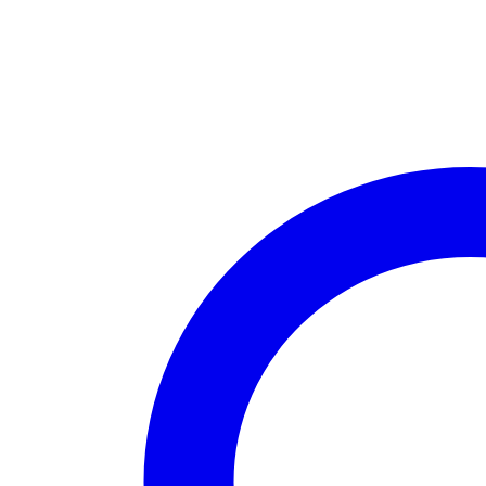
Design
20oz
Skinny
Tumbler
quantity