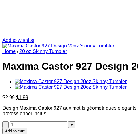
Add to wishlist
Home
/
20 oz Skinny Tumbler
Maxima Castor 927 Design 2
Original
Current
$
2.99
$
1.99
price
price
Design Maxima Castor 927 aux motifs géométriques élégants 
was:
is:
professionnel inclus.
$2.99.
$1.99.
Maxima
Castor
Add to cart
927