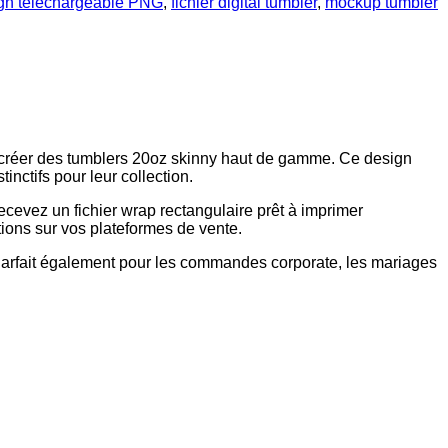
gn téléchargeable PNG
,
fichier digital tumbler
,
mockup tumbler
 créer des tumblers 20oz skinny haut de gamme. Ce design
inctifs pour leur collection.
cevez un fichier wrap rectangulaire prêt à imprimer
ions sur vos plateformes de vente.
Parfait également pour les commandes corporate, les mariages