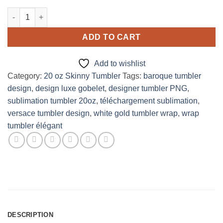
White Versace design for 20 oz skinny tumbler quantity
ADD TO CART
Add to wishlist
Category:
20 oz Skinny Tumbler
Tags:
baroque tumbler
design
,
design luxe gobelet
,
designer tumbler PNG
,
sublimation tumbler 20oz
,
téléchargement sublimation
,
versace tumbler design
,
white gold tumbler wrap
,
wrap
tumbler élégant
DESCRIPTION