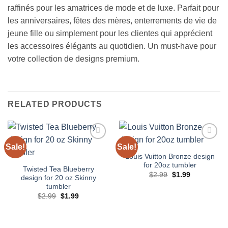
raffinés pour les amatrices de mode et de luxe. Parfait pour
les anniversaires, fêtes des mères, enterrements de vie de
jeune fille ou simplement pour les clientes qui apprécient
les accessoires élégants au quotidien. Un must-have pour
votre collection de designs premium.
RELATED PRODUCTS
Sale!
Sale!
Add to
Add to
wishlist
wishlist
Louis Vuitton Bronze design
for 20oz tumbler
Twisted Tea Blueberry
Original
Current
$
2.99
$
1.99
design for 20 oz Skinny
price
price
tumbler
was:
is:
$2.99.
$1.99.
Original
Current
$
2.99
$
1.99
price
price
was:
is:
$2.99.
$1.99.