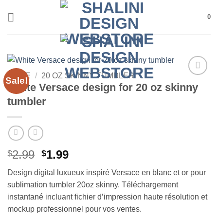
Skip
0
to
content
HOME
/
20 OZ SKINNY TUMBLER
Sale!
Add to
White Versace design for 20 oz skinny
wishlist
tumbler
Original
Current
2.99
1.99
$
$
price
price
Design digital luxueux inspiré Versace en blanc et or pour
was:
is:
sublimation tumbler 20oz skinny. Téléchargement
$2.99.
$1.99.
instantané incluant fichier d’impression haute résolution et
mockup professionnel pour vos ventes.