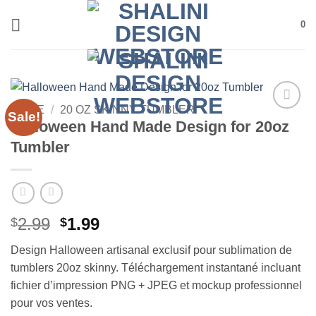
Skip
0
to
content
HOME
/
20 OZ SKINNY TUMBLER
Sale!
Add to
Halloween Hand Made Design for 20oz
wishlist
Tumbler
Original
Current
2.99
1.99
$
$
price
price
Design Halloween artisanal exclusif pour sublimation de
was:
is:
tumblers 20oz skinny. Téléchargement instantané incluant
$2.99.
$1.99.
fichier d’impression PNG + JPEG et mockup professionnel
pour vos ventes.