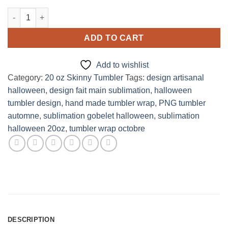
Halloween Hand Made Design for 20oz Tumbler quantity
ADD TO CART
Add to wishlist
Category:
20 oz Skinny Tumbler
Tags:
design artisanal
halloween
,
design fait main sublimation
,
halloween
tumbler design
,
hand made tumbler wrap
,
PNG tumbler
automne
,
sublimation gobelet halloween
,
sublimation
halloween 20oz
,
tumbler wrap octobre
DESCRIPTION