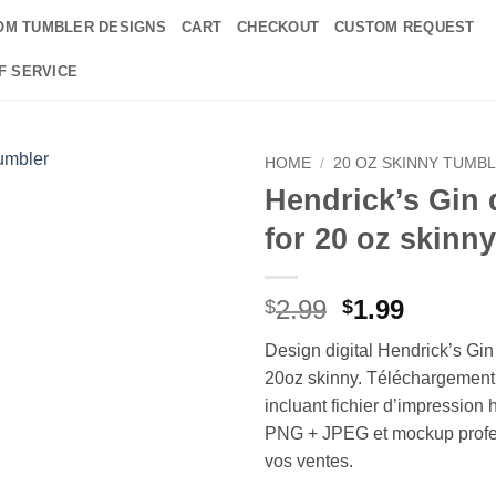
OM TUMBLER DESIGNS
CART
CHECKOUT
CUSTOM REQUEST
F SERVICE
HOME
/
20 OZ SKINNY TUMB
Hendrick’s Gin 
Add to
for 20 oz skinn
wishlist
Original
Curren
2.99
1.99
$
$
price
price
Design digital Hendrick’s Gin
was:
is:
20oz skinny. Téléchargement
$2.99.
$1.99.
incluant fichier d’impression 
PNG + JPEG et mockup profe
vos ventes.