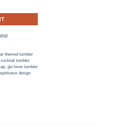
z skinny tumbler quantity
RT
list
ar themed tumbler
,
cocktail tumbler
rap
,
gin lover tumbler
spiritueux design