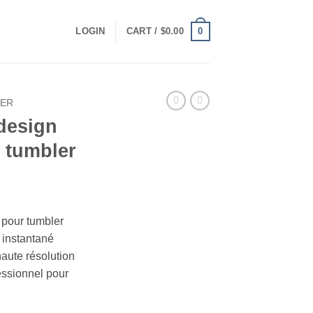
0
LOGIN
CART /
$
0.00
LER
design
y tumbler
t
 pour tumbler
 instantané
haute résolution
ssionnel pour