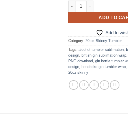
Hendrick's Gin design for 20 o
ADD TO CA
Add to wish
Category:
20 oz Skinny Tumbler
Tags:
alcohol tumbler sublimation
,
b
design
,
british gin sublimation wrap
PNG download
,
gin bottle tumbler w
design
,
hendricks gin tumbler wrap
,
20oz skinny