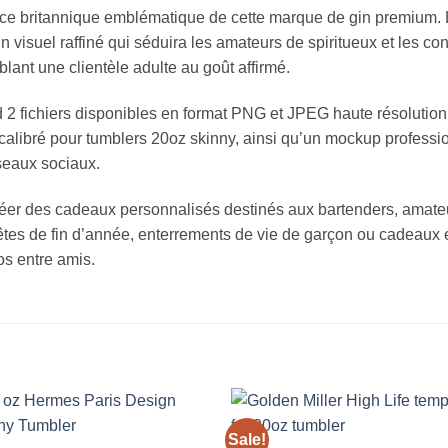
nce britannique emblématique de cette marque de gin premium. 
n visuel raffiné qui séduira les amateurs de spiritueux et les con
blant une clientèle adulte au goût affirmé.
2 fichiers disponibles en format PNG et JPEG haute résolution
 calibré pour tumblers 20oz skinny, ainsi qu’un mockup professi
seaux sociaux.
réer des cadeaux personnalisés destinés aux bartenders, amateu
, fêtes de fin d’année, enterrements de vie de garçon ou cadeau
os entre amis.
Sale!
Add to
Add