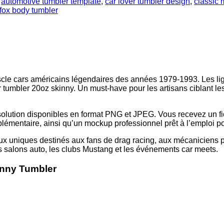
,
automotive tumbler template
,
car lover tumbler design
,
classic 
fox body tumbler
e cars américains légendaires des années 1979-1993. Les ligne
tumbler 20oz skinny. Un must-have pour les artisans ciblant le
solution disponibles en format PNG et JPEG. Vous recevez un fi
émentaire, ainsi qu’un mockup professionnel prêt à l’emploi p
x uniques destinés aux fans de drag racing, aux mécaniciens p
s salons auto, les clubs Mustang et les événements car meets.
nny Tumbler