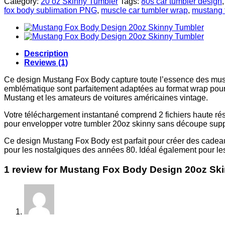
Category:
20 oz Skinny Tumbler
Tags:
80s car tumbler design
fox body sublimation PNG
,
muscle car tumbler wrap
,
mustang 
Description
Reviews (1)
Ce design Mustang Fox Body capture toute l’essence des muscl
emblématique sont parfaitement adaptées au format wrap pour 
Mustang et les amateurs de voitures américaines vintage.
Votre téléchargement instantané comprend 2 fichiers haute ré
pour envelopper votre tumbler 20oz skinny sans découpe suppl
Ce design Mustang Fox Body est parfait pour créer des cadeau
pour les nostalgiques des années 80. Idéal également pour le
1 review for
Mustang Fox Body Design 20oz Ski