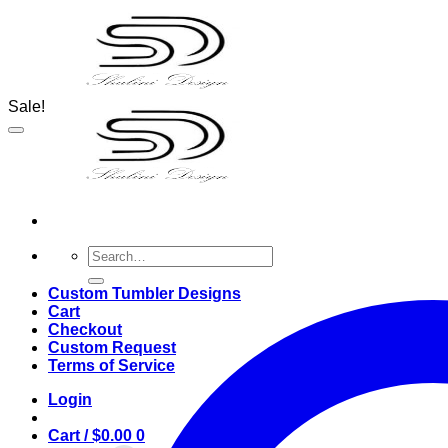
Skip
to
content
Sale!
Search
for:
Custom Tumbler Designs
Cart
Checkout
Custom Request
Terms of Service
Login
Cart /
$
0.00
0