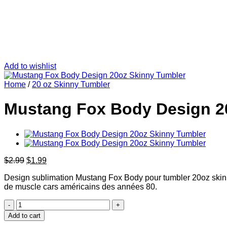
Add to wishlist
Home
/
20 oz Skinny Tumbler
Mustang Fox Body Design 2
Original
Current
$
2.99
$
1.99
price
price
Design sublimation Mustang Fox Body pour tumbler 20oz skinn
was:
is:
de muscle cars américains des années 80.
$2.99.
$1.99.
Mustang
Fox
Add to cart
Body