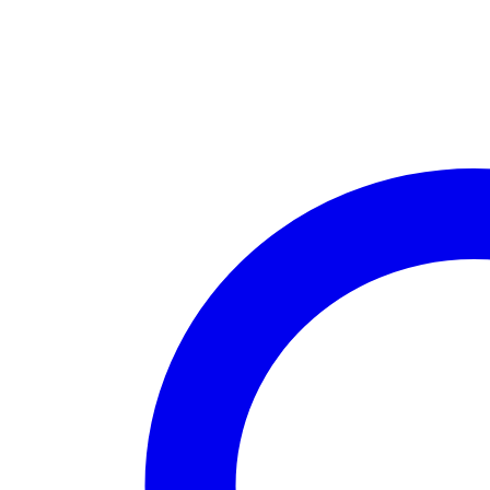
Design
20oz
Skinny
Tumbler
quantity