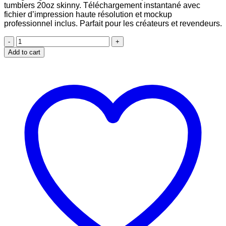
tumblers 20oz skinny. Téléchargement instantané avec
$2.99.
$1.99.
fichier d’impression haute résolution et mockup
professionnel inclus. Parfait pour les créateurs et revendeurs.
Red
Bull
Add to cart
Winter
Edition
design
for
20oz
skinny
tumbler
quantity