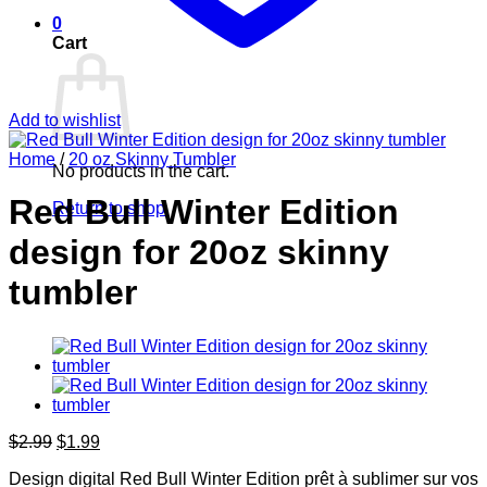
0
Cart
Add to wishlist
Home
/
20 oz Skinny Tumbler
No products in the cart.
Red Bull Winter Edition
Return to shop
design for 20oz skinny
tumbler
Original
Current
$
2.99
$
1.99
price
price
Design digital Red Bull Winter Edition prêt à sublimer sur vos
was:
is: