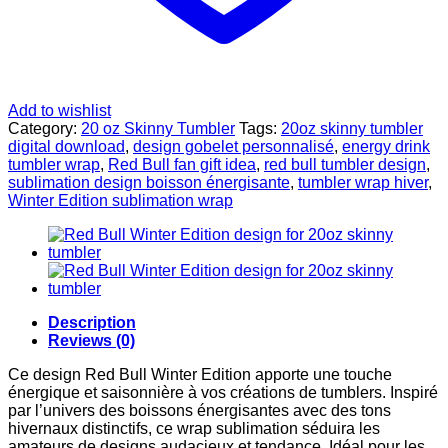
Add to wishlist
Category:
20 oz Skinny Tumbler
Tags:
20oz skinny tumbler
digital download
,
design gobelet personnalisé
,
energy drink
tumbler wrap
,
Red Bull fan gift idea
,
red bull tumbler design
,
sublimation design boisson énergisante
,
tumbler wrap hiver
,
Winter Edition sublimation wrap
Description
Reviews (0)
Ce design Red Bull Winter Edition apporte une touche
énergique et saisonnière à vos créations de tumblers. Inspiré
par l’univers des boissons énergisantes avec des tons
hivernaux distinctifs, ce wrap sublimation séduira les
amateurs de designs audacieux et tendance. Idéal pour les