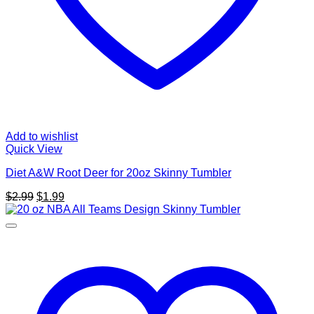
Add to wishlist
Quick View
Diet A&W Root Deer for 20oz Skinny Tumbler
Original
Current
$
2.99
$
1.99
price
price
was:
is:
$2.99.
$1.99.