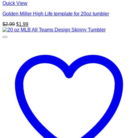
Quick View
Golden Miller High Life template for 20oz tumbler
Original
Current
$
2.99
$
1.99
price
price
was:
is:
$2.99.
$1.99.