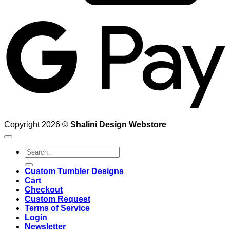
G
Copyright 2026 ©
Shalini Design Webstore
Search
for:
Custom Tumbler Designs
Cart
Checkout
Custom Request
Terms of Service
Login
Newsletter