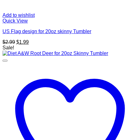
Add to wishlist
Quick View
US Flag design for 20oz skinny Tumbler
Original
Current
$
2.99
$
1.99
price
price
Sale!
was:
is:
$2.99.
$1.99.