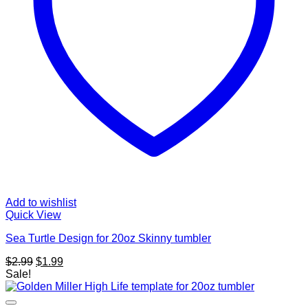
Add to wishlist
Quick View
Sea Turtle Design for 20oz Skinny tumbler
Original
Current
$
2.99
$
1.99
price
price
Sale!
was:
is:
$2.99.
$1.99.