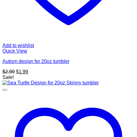
Add to wishlist
Quick View
Autism design for 20oz tumbler
Original
Current
$
2.99
$
1.99
price
price
Sale!
was:
is:
$2.99.
$1.99.