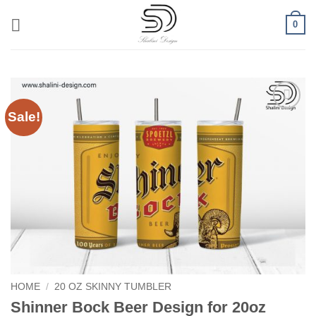
Skip
0
to
content
Sale!
Add to
wishlist
HOME
/
20 OZ SKINNY TUMBLER
Shinner Bock Beer Design for 20oz