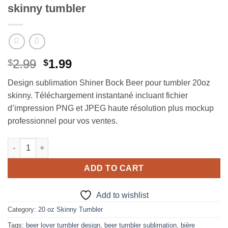
skinny tumbler
Original
Current
2.99
1.99
$
$
price
price
Design sublimation Shiner Bock Beer pour tumbler 20oz
was:
is:
skinny. Téléchargement instantané incluant fichier
$2.99.
$1.99.
d’impression PNG et JPEG haute résolution plus mockup
professionnel pour vos ventes.
Shinner Bock Beer Design for 20oz skinny tumbler quantity
ADD TO CART
Add to wishlist
Category:
20 oz Skinny Tumbler
Tags:
beer lover tumbler design
,
beer tumbler sublimation
,
bière