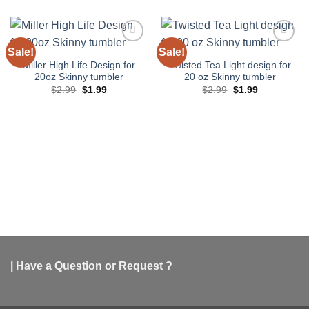
Sale!
Sale!
Add to
Add to
wishlist
wishlist
Miller High Life Design for
Twisted Tea Light design for
20oz Skinny tumbler
20 oz Skinny tumbler
Original
Current
Original
Current
$
2.99
$
1.99
$
2.99
$
1.99
price
price
price
price
was:
is:
was:
is:
$2.99.
$1.99.
$2.99.
$1.99.
| Have a Question or Request ?