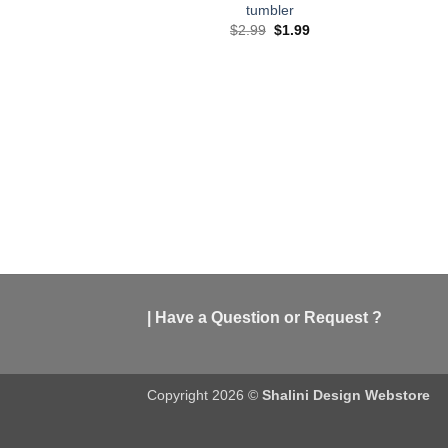
tumbler
Original
Current
$
2.99
$
1.99
price
price
was:
is:
$2.99.
$1.99.
| Have a Question or Request ?
Copyright 2026 ©
Shalini Design Webstore