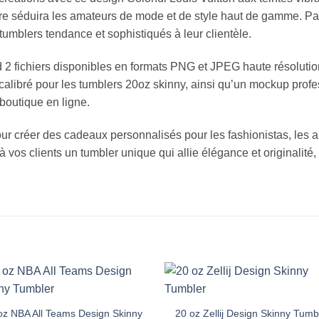
e séduira les amateurs de mode et de style haut de gamme. Parfa
tumblers tendance et sophistiqués à leur clientèle.
2 fichiers disponibles en formats PNG et JPEG haute résolutio
 calibré pour les tumblers 20oz skinny, ainsi qu’un mockup prof
boutique en ligne.
our créer des cadeaux personnalisés pour les fashionistas, les a
 vos clients un tumbler unique qui allie élégance et originalité, 
Add to
Add
wishlist
wishl
oz NBA All Teams Design Skinny
20 oz Zellij Design Skinny Tumb