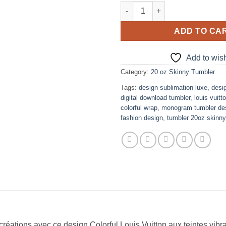
Colorful Louis Vuitton design 
ADD TO CA
Add to wish
Category:
20 oz Skinny Tumbler
Tags:
design sublimation luxe
,
desi
digital download tumbler
,
louis vuitt
colorful wrap
,
monogram tumbler de
fashion design
,
tumbler 20oz skinny
créations avec ce design Colorful Louis Vuitton aux teintes vibr