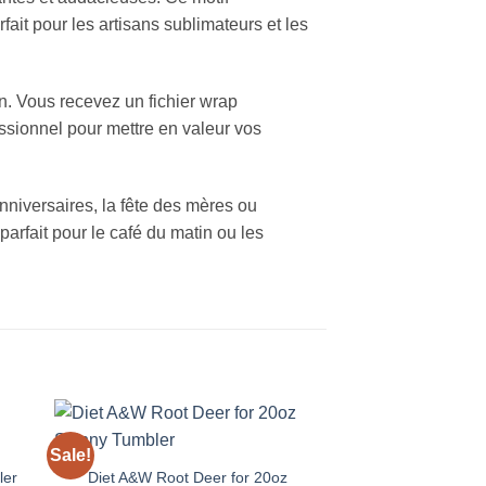
it pour les artisans sublimateurs et les
n. Vous recevez un fichier wrap
essionnel pour mettre en valeur vos
nniversaires, la fête des mères ou
parfait pour le café du matin ou les
Sale!
Sale!
 to
Add to
ist
wishlist
Diet A&W Root Deer for 20oz
ler