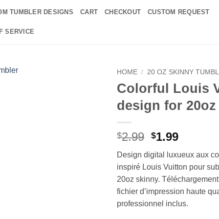
OM TUMBLER DESIGNS
CART
CHECKOUT
CUSTOM REQUEST
F SERVICE
HOME
/
20 OZ SKINNY TUMB
Colorful Louis 
Add to
design for 20oz
wishlist
Original
Curren
2.99
1.99
$
$
price
price
Design digital luxueux aux co
was:
is:
inspiré Louis Vuitton pour su
$2.99.
$1.99.
20oz skinny. Téléchargement
fichier d’impression haute qu
professionnel inclus.