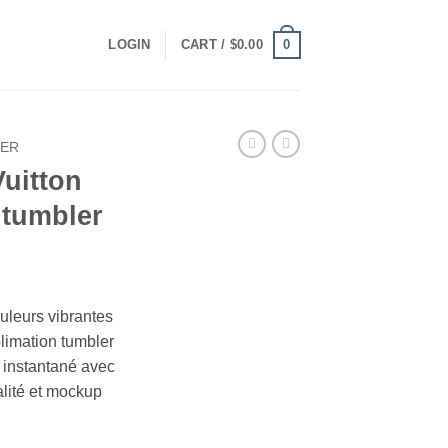
0
LOGIN
CART /
$
0.00
LER
Vuitton
 tumbler
t
uleurs vibrantes
blimation tumbler
 instantané avec
alité et mockup