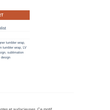
for 20oz tumbler quantity
RT
list
gner tumbler wrap
,
on tumbler wrap
,
LV
sign
,
sublimation
 design
antes et audacieuses. Ce motif