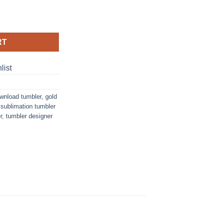
20oz tumbler quantity
RT
list
ownload tumbler
,
gold
,
sublimation tumbler
r
,
tumbler designer