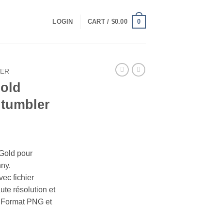
0
LOGIN
CART /
$
0.00
LER
old
 tumbler
t
Gold pour
nny.
ec fichier
ute résolution et
. Format PNG et