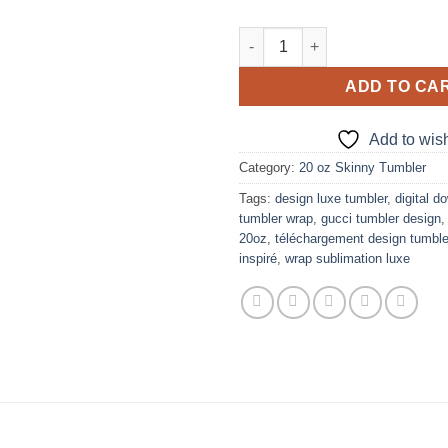
GUCCI Liquid Gold design for 
ADD TO CA
Add to wish
Category:
20 oz Skinny Tumbler
Tags:
design luxe tumbler
,
digital d
tumbler wrap
,
gucci tumbler design
20oz
,
téléchargement design tumble
inspiré
,
wrap sublimation luxe