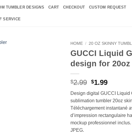
OM TUMBLER DESIGNS
CART
CHECKOUT
CUSTOM REQUEST
F SERVICE
HOME
/
20 OZ SKINNY TUMB
GUCCI Liquid G
Add to
design for 20oz
wishlist
Original
Curren
2.99
1.99
$
$
price
price
Design digital GUCCI Liquid 
was:
is:
sublimation tumbler 20oz ski
$2.99.
$1.99.
Téléchargement instantané av
d’impression rectangulaire ha
mockup professionnel inclus
JPEG.