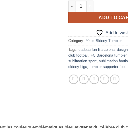
FC BARCELONA V2 Design for 
ADD TO CA
Add to wish
Category:
20 oz Skinny Tumbler
Tags:
cadeau fan Barcelona
,
design
club football
,
FC Barcelona tumbler 
sublimation sport
,
sublimation footba
skinny Liga
,
tumbler supporter foot
nt les couleurs emblématiques bleu et grenat du célèbre club 