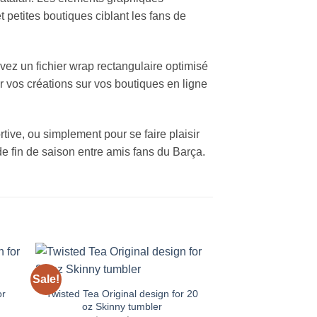
 petites boutiques ciblant les fans de
ez un fichier wrap rectangulaire optimisé
r vos créations sur vos boutiques en ligne
tive, ou simplement pour se faire plaisir
e fin de saison entre amis fans du Barça.
Sale!
Sale!
 to
Add to
ist
wishlist
or
Twisted Tea Original design for 20
Twisted Tea Blueb
oz Skinny tumbler
20 oz Skinn