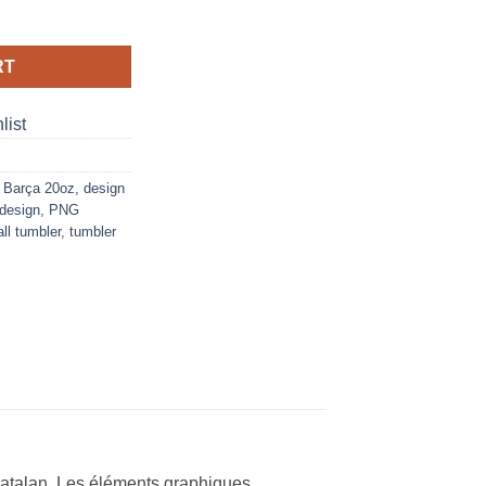
20oz Tumbler quantity
RT
list
 Barça 20oz
,
design
design
,
PNG
ll tumbler
,
tumbler
catalan. Les éléments graphiques