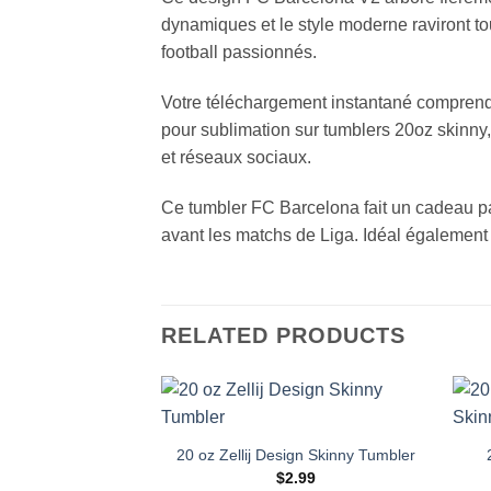
dynamiques et le style moderne raviront tou
football passionnés.
Votre téléchargement instantané comprend 
pour sublimation sur tumblers 20oz skinny,
et réseaux sociaux.
Ce tumbler FC Barcelona fait un cadeau parf
avant les matchs de Liga. Idéal également 
RELATED PRODUCTS
Add to
wishlist
20 oz Zellij Design Skinny Tumbler
$
2.99