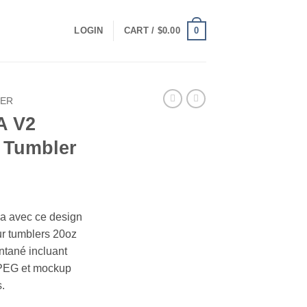
0
LOGIN
CART /
$
0.00
LER
 V2
z Tumbler
t
na avec ce design
ur tumblers 20oz
ntané incluant
JPEG et mockup
.