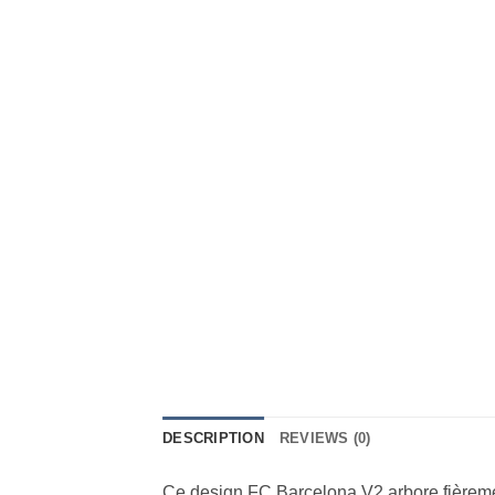
DESCRIPTION
REVIEWS (0)
Ce design FC Barcelona V2 arbore fièreme