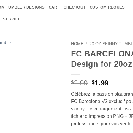
OM TUMBLER DESIGNS
CART
CHECKOUT
CUSTOM REQUEST
F SERVICE
HOME
/
20 OZ SKINNY TUMB
FC BARCELONA
Add to
Design for 20o
wishlist
Original
Curren
2.99
1.99
$
$
price
price
Célébrez la passion blaugra
was:
is:
FC Barcelona V2 exclusif po
$2.99.
$1.99.
skinny. Téléchargement insta
fichier d’impression PNG + 
professionnel pour vos ventes