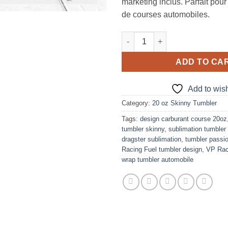
marketing inclus. Parfait pou
de courses automobiles.
VP Racing Fuel Q16 Design for
ADD TO CA
Add to wish
Category:
20 oz Skinny Tumbler
Tags:
design carburant course 20oz
tumbler skinny
,
sublimation tumbler 
dragster sublimation
,
tumbler passi
Racing Fuel tumbler design
,
VP Rac
wrap tumbler automobile