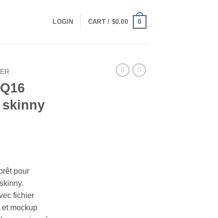
0
LOGIN
CART /
$
0.00
LER
 Q16
 skinny
t
rêt pour
skinny.
ec fichier
n et mockup