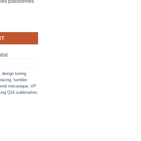
r les passionnés
 20oz skinny tumbler quantity
RT
list
,
design tuning
racing
,
tumbler
onné mécanique
,
VP
ing Q16 sublimation
,