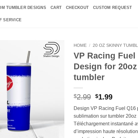
OM TUMBLER DESIGNS
CART
CHECKOUT
CUSTOM REQUEST
F SERVICE
HOME
/
20 OZ SKINNY TUMB
VP Racing Fuel
Add to
Design for 20oz
wishlist
tumbler
Original
Curren
2.99
1.99
$
$
price
price
Design VP Racing Fuel Q16 p
was:
is:
sublimation sur tumbler 20oz 
$2.99.
$1.99.
Téléchargement instantané av
d’impression haute résolutio